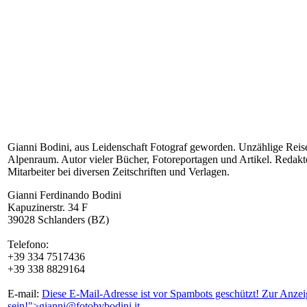
Gianni Bodini, aus Leidenschaft Fotograf geworden. Unzählige Reise
Alpenraum. Autor vieler Bücher, Fotoreportagen und Artikel. Redakte
Mitarbeiter bei diversen Zeitschriften und Verlagen.
Gianni Ferdinando Bodini
Kapuzinerstr. 34 F
39028 Schlanders (BZ)
Telefono:
+39 334 7517436
+39 338 8829164
E-mail:
Diese E-Mail-Adresse ist vor Spambots geschützt! Zur Anzeig
sein!
">
gianni@fotobybodini.it